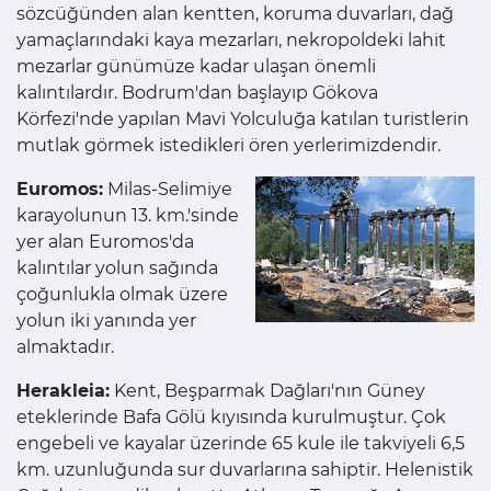
sözcüğünden alan kentten, koruma duvarları, dağ
yamaçlarındaki kaya mezarları, nekropoldeki lahit
mezarlar günümüze kadar ulaşan önemli
kalıntılardır. Bodrum'dan başlayıp Gökova
Körfezi'nde yapılan Mavi Yolculuğa katılan turistlerin
mutlak görmek istedikleri ören yerlerimizdendir.
Euromos:
Milas-Selimiye
karayolunun 13. km.'sinde
yer alan Euromos'da
kalıntılar yolun sağında
çoğunlukla olmak üzere
yolun iki yanında yer
almaktadır.
Herakleia:
Kent, Beşparmak Dağları'nın Güney
eteklerinde Bafa Gölü kıyısında kurulmuştur. Çok
engebeli ve kayalar üzerinde 65 kule ile takviyeli 6,5
km. uzunluğunda sur duvarlarına sahiptir. Helenistik