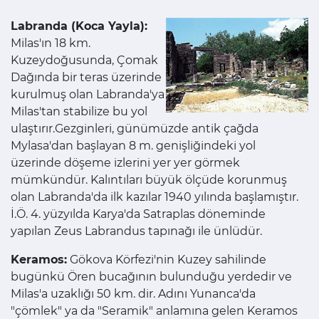
Labranda (Koca Yayla):
Milas'ın 18 km.
Kuzeydoğusunda, Çomak
Dağında bir teras üzerinde
kurulmuş olan Labranda'ya
Milas'tan stabilize bu yol
ulaştırır.Gezginleri, günümüzde antik çağda
Mylasa'dan başlayan 8 m. genişliğindeki yol
üzerinde döşeme izlerini yer yer görmek
mümkündür. Kalıntıları büyük ölçüde korunmuş
olan Labranda'da ilk kazılar 1940 yılında başlamıştır.
İ.Ö. 4. yüzyılda Karya'da Satraplas döneminde
yapılan Zeus Labrandus tapınağı ile ünlüdür.
Keramos:
Gökova Körfezi'nin Kuzey sahilinde
bugünkü Ören bucağının bulunduğu yerdedir ve
Milas'a uzaklığı 50 km. dir. Adını Yunanca'da
"çömlek" ya da "Seramik" anlamına gelen Keramos