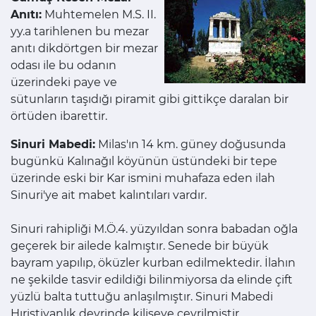
Anıtı:
Muhtemelen M.S. II.
yy.a tarihlenen bu mezar
anıtı dikdörtgen bir mezar
odası ile bu odanın
üzerindeki paye ve
sütunların taşıdığı piramit gibi gittikçe daralan bir
örtüden ibarettir.
Sinuri Mabedi:
Milas'ın 14 km. güney doğusunda
bugünkü Kalınağıl köyünün üstündeki bir tepe
üzerinde eski bir Kar ismini muhafaza eden ilah
Sinuri'ye ait mabet kalıntıları vardır.
Sinuri rahipliği M.Ö.4. yüzyıldan sonra babadan oğla
geçerek bir ailede kalmıştır. Senede bir büyük
bayram yapılıp, öküzler kurban edilmektedir. İlahın
ne şekilde tasvir edildiği bilinmiyorsa da elinde çift
yüzlü balta tuttuğu anlaşılmıştır. Sinuri Mabedi
Hıristiyanlık devrinde kiliseye çevrilmiştir.