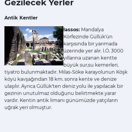
Gezilecek Yerler
Antik Kentler
Iassos:
Mandalya
Körfezinde Güllük'ün
karşısında bir yarımada
üzerinde yer alır. İ.Ö. 3000
yıllarına uzanan kentte
büyük sur,su kemerleri,
tiyatro bulunmaktadır. Milas-Söke karayolunun Köşk
köyü kavşağından 18 km. sonra kente ve denize
ulaşılır. Ayrıca Güllük'ten deniz yolu ile yapılacak bir
gezinin unutulmaz olduğunu belirtmekte yarar
vardır. Kentin antik limanı günümüzde yatçıların
uğrak yeri olmuştur.