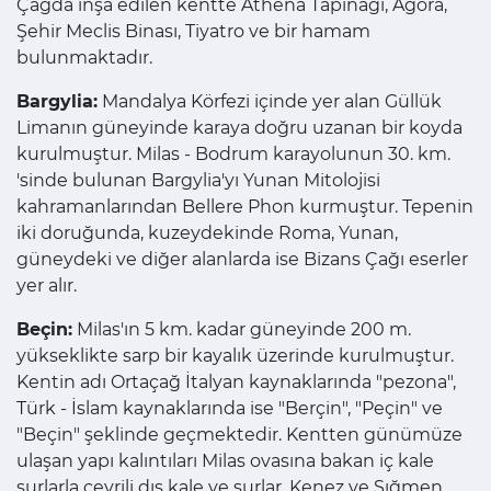
Çağda inşa edilen kentte Athena Tapınağı, Agora,
Şehir Meclis Binası, Tiyatro ve bir hamam
bulunmaktadır.
Bargylia:
Mandalya Körfezi içinde yer alan Güllük
Limanın güneyinde karaya doğru uzanan bir koyda
kurulmuştur. Milas - Bodrum karayolunun 30. km.
'sinde bulunan Bargylia'yı Yunan Mitolojisi
kahramanlarından Bellere Phon kurmuştur. Tepenin
iki doruğunda, kuzeydekinde Roma, Yunan,
güneydeki ve diğer alanlarda ise Bizans Çağı eserler
yer alır.
Beçin:
Milas'ın 5 km. kadar güneyinde 200 m.
yükseklikte sarp bir kayalık üzerinde kurulmuştur.
Kentin adı Ortaçağ İtalyan kaynaklarında "pezona",
Türk - İslam kaynaklarında ise "Berçin", "Peçin" ve
"Beçin" şeklinde geçmektedir. Kentten günümüze
ulaşan yapı kalıntıları Milas ovasına bakan iç kale
surlarla çevrili dış kale ve surlar, Kenez ve Sığmen