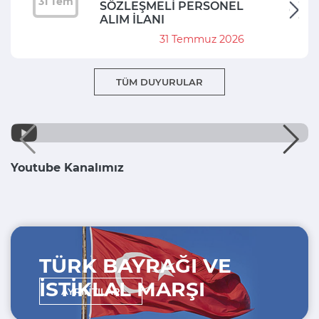
31 Tem
SÖZLEŞMELİ PERSONEL
ALIM İLANI
31 Temmuz 2026
TÜM DUYURULAR
Youtube Kanalımız
TÜRK BAYRAĞI VE
İSTİKLAL MARŞI
AYRINTILAR